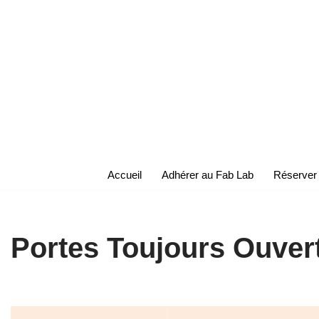
Aller
au
contenu
Accueil
Adhérer au Fab Lab
Réserver
Portes Toujours Ouvert