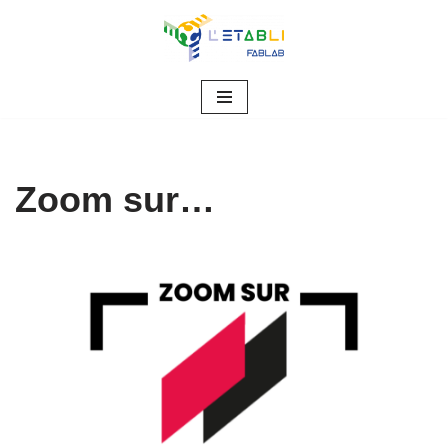
Aller
au
contenu
Zoom sur…