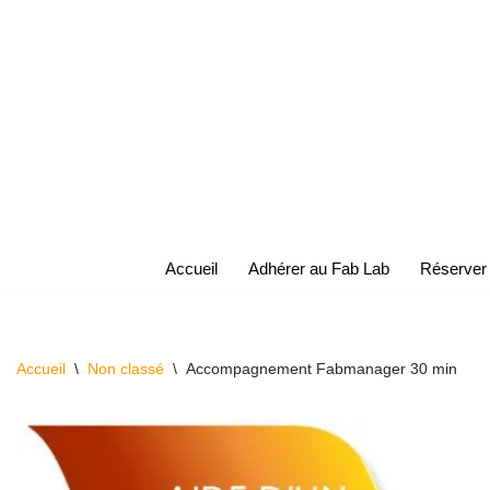
Aller
au
contenu
Accueil
Adhérer au Fab Lab
Réserver
Accueil
\
Non classé
\
Accompagnement Fabmanager 30 min